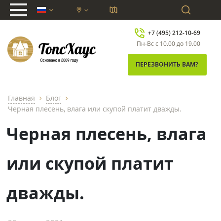
chevron_down
+7 (495) 212-10-69
Пн-Вс с 10.00 до 19.00
ПЕРЕЗВОНИТЬ ВАМ?
Главная
Блог
chevron_right
chevron_right
Черная плесень, влага или скупой платит дважды.
Черная плесень, влага
или скупой платит
дважды.