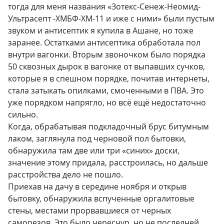
тогда для меня названия «Зотекс-Сенеж-Неомид-
Ультрасепт -ХМБФ-ХМ-11 и иже с ними» были пустым
звуком и антисептик я купила в Ашане, но тоже
заранее. Остатками антисептика обработала пол
внутри вагонки. Вторым звоночком было порядка
50 сквозных дырок в вагонке от выпавших сучков,
которые я в спешном порядке, почитав интернеты,
стала затыкать опилками, смоченными в ПВА. Это
уже порядком напрягло, но всё ещё недостаточно
сильно.
Когда, обрабатывая подкладочный брус битумным
лаком, заглянула под черновой пол бытовки,
обнаружила там две или три «синих» доски,
значение этому придала, расстроилась, но дальше
расстройства дело не пошло.
Приехав на дачу в середине ноября и открыв
бытовку, обнаружила вспученные оргалитовые
стены, местами прорвавшиеся от черных
саморезов. Это было чересчур, но не последней