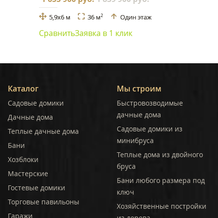
5,9x6 м
36 м
Один этаж
2
Сравнить
Заявка в 1 клик
Каталог
Мы строим
Садовые домики
Быстровозводимые
дачные дома
Дачные дома
Садовые домики из
Теплые дачные дома
минибруса
Бани
Теплые дома из двойного
Хозблоки
бруса
Мастерские
Бани любого размера под
Гостевые домики
ключ
Торговые павильоны
Хозяйственные постройки
Гаражи
из дерева