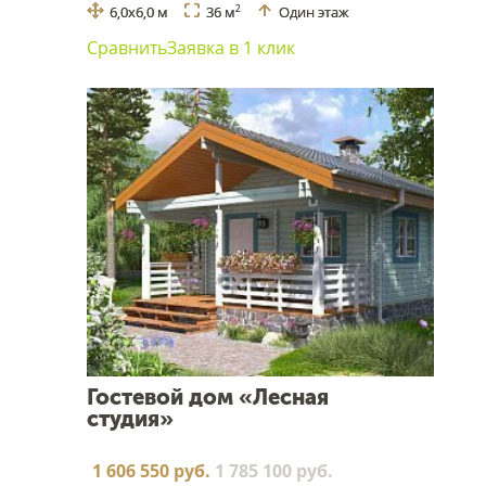
6,0х6,0 м
36 м
Один этаж
2
Сравнить
Заявка в 1 клик
Гостевой дом «Лесная
студия»
1 606 550 руб.
1 785 100 руб.