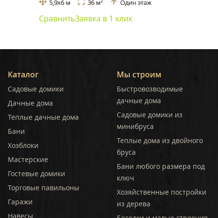
5,9x6 м
36 м
Один этаж
2
Сравнить
Заявка в 1 клик
Каталог
Мы строим
Садовые домики
Быстровозводимые
дачные дома
Дачные дома
Садовые домики из
Теплые дачные дома
минибруса
Бани
Теплые дома из двойного
Хозблоки
бруса
Мастерские
Бани любого размера под
Гостевые домики
ключ
Торговые павильоны
Хозяйственные постройки
Гаражи
из дерева
Навесы
Беседки и малые строения