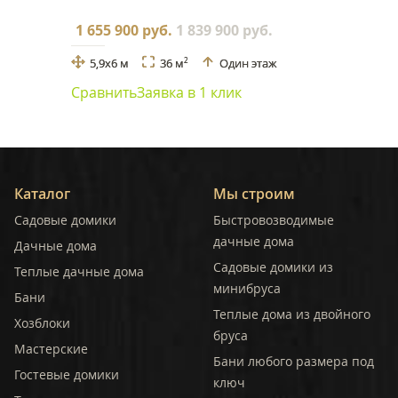
1 655 900 руб.
1 839 900 руб.
5,9x6 м
36 м
Один этаж
2
Сравнить
Заявка в 1 клик
Каталог
Мы строим
Садовые домики
Быстровозводимые
дачные дома
Дачные дома
Садовые домики из
Теплые дачные дома
минибруса
Бани
Теплые дома из двойного
Хозблоки
бруса
Мастерские
Бани любого размера под
Гостевые домики
ключ