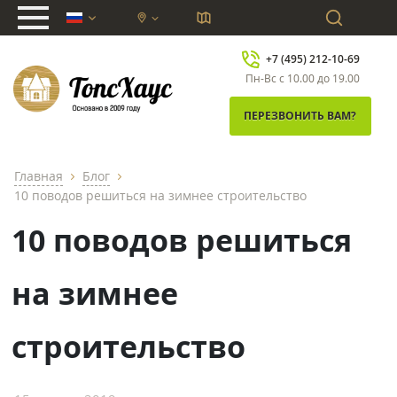
chevron_down
+7 (495) 212-10-69
Пн-Вс с 10.00 до 19.00
ПЕРЕЗВОНИТЬ ВАМ?
Главная
Блог
chevron_right
chevron_right
10 поводов решиться на зимнее строительство
10 поводов решиться
на зимнее
строительство