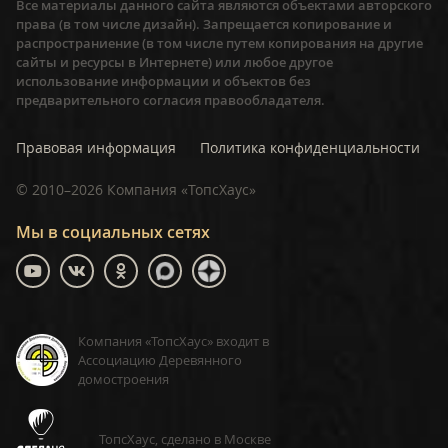
Все материалы данного сайта являются объектами авторского
права (в том числе дизайн). Запрещается копирование и
распространиение (в том числе путем копирования на другие
сайты и ресурсы в Интернете) или любое другое
использование информации и объектов без
предварительного согласия правообладателя.
Правовая информация
Политика конфиденциальности
©
2010–2026
Компания «ТопсХаус»
Мы в социальных сетях
Компания «ТопсХаус» входит в
Ассоциацию Деревянного
домостроения
ТопсХаус, сделано в Москве