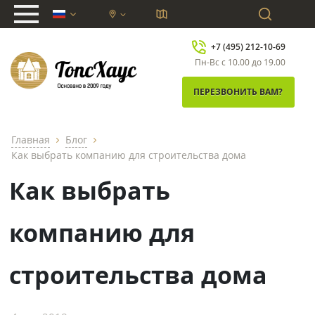
chevron_down
+7 (495) 212-10-69
Пн-Вс с 10.00 до 19.00
ПЕРЕЗВОНИТЬ ВАМ?
Главная
Блог
chevron_right
chevron_right
Как выбрать компанию для строительства дома
Как выбрать
компанию для
строительства дома