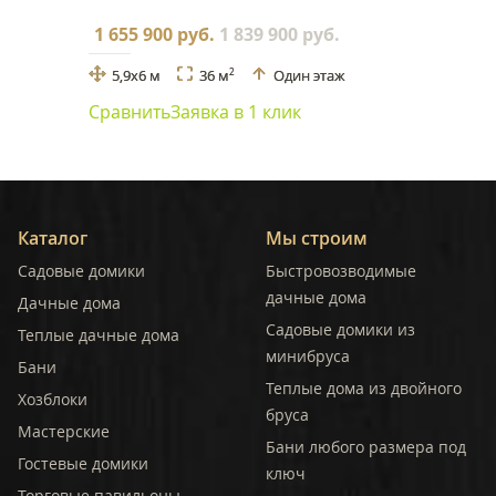
1 655 900 руб.
1 839 900 руб.
5,9x6 м
36 м
Один этаж
2
Сравнить
Заявка в 1 клик
Каталог
Мы строим
Садовые домики
Быстровозводимые
дачные дома
Дачные дома
Садовые домики из
Теплые дачные дома
минибруса
Бани
Теплые дома из двойного
Хозблоки
бруса
Мастерские
Бани любого размера под
Гостевые домики
ключ
Торговые павильоны