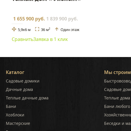
1 655 900 руб.
1 839 900 руб.
5,9x6 м
36 м
Один этаж
2
Сравнить
Заявка в 1 клик
Каталог
Мы строим
Садовые домики
Быстровозво
Дачные дома
Садовые дом
Теплые дачные дома
Теплые дома 
Бани
Бани любого
Хозблоки
Хозяйственн
Мастерские
Беседки и ма