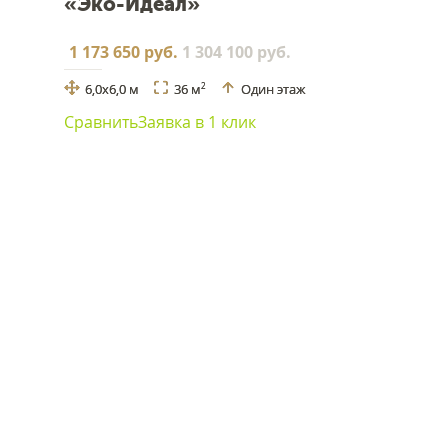
«Эко-Идеал»
1 173 650 руб.
1 304 100 руб.
6,0х6,0 м
36 м
Один этаж
2
Сравнить
Заявка в 1 клик