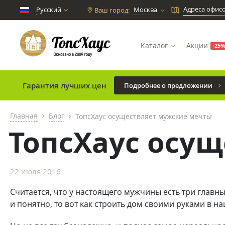
Адреса офис
Русский
Москва
Ваш город:
chevron_down
Каталог
Акции
-25
Гарантия лучших цен
Подробнее о предложении
Главная
Блог
ТопсХаус осуществляет мужские мечты
chevron_right
chevron_right
ТопсХаус осу
22 июля 2016
Считается, что у настоящего мужчины есть три главны
и понятно, то вот как строить дом своими руками в