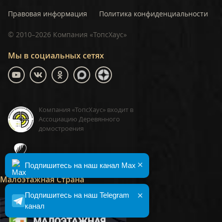
Правовая информация
Политика конфиденциальности
©
2010–2026
Компания «ТопсХаус»
Мы в социальных сетях
Компания «ТопсХаус» входит в
Ассоциацию Деревянного
домостроения
ТопсХаус, сделано в Москве
×
Подпишитесь на наш канал Max
Малоэтажная Страна
×
Подпишитесь на наш Telegram
канал