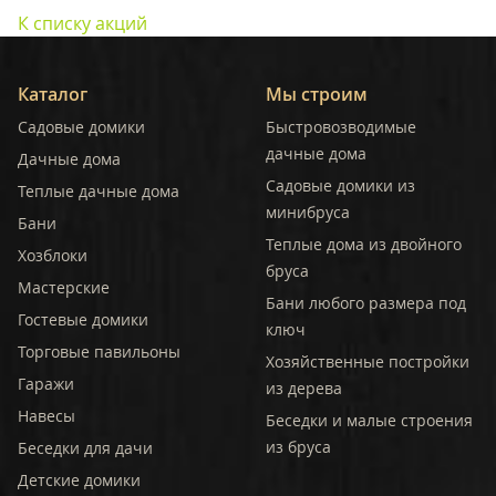
К списку акций
Каталог
Мы строим
Садовые домики
Быстровозводимые
дачные дома
Дачные дома
Садовые домики из
Теплые дачные дома
минибруса
Бани
Теплые дома из двойного
Хозблоки
бруса
Мастерские
Бани любого размера под
Гостевые домики
ключ
Торговые павильоны
Хозяйственные постройки
Гаражи
из дерева
Навесы
Беседки и малые строения
из бруса
Беседки для дачи
Детские домики