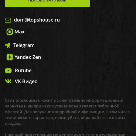
ПЕРЕЗВОНИТЬ ВАМ?
dom@topshouse.ru
Max
Telegram
Yandex Zen
Rutube
VK Видео
Сайт topshouse.ru носит исключительно информационный
характер и ни при каких условиях не является публичной
офертой. Для получения подробной информации, в том числе
технического характера, пожалуйста, обращайтесь в офисы
продаж.
Внешний вид строений может отличаться от визуализации,