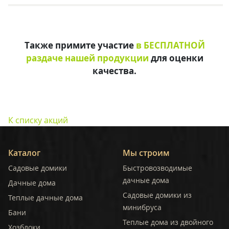
Также примите участие
в БЕСПЛАТНОЙ
раздаче нашей продукции
для оценки
качества.
К списку акций
Каталог
Мы строим
Садовые домики
Быстровозводимые
дачные дома
Дачные дома
Садовые домики из
Теплые дачные дома
минибруса
Бани
Теплые дома из двойного
Хозблоки