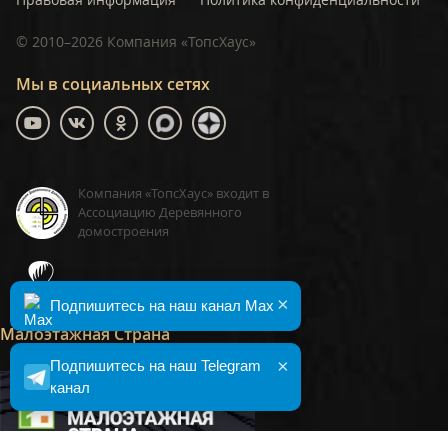
©
2010–2026
Компания «ТопсХаус»
Мы в социальных сетях
Компания «ТопсХаус» входит в
Ассоциацию Деревянного
домостроения
ТопсХаус, сделано в Москве
×
Подпишитесь на наш канал Max
Малоэтажная Страна
×
Подпишитесь на наш Telegram
канал